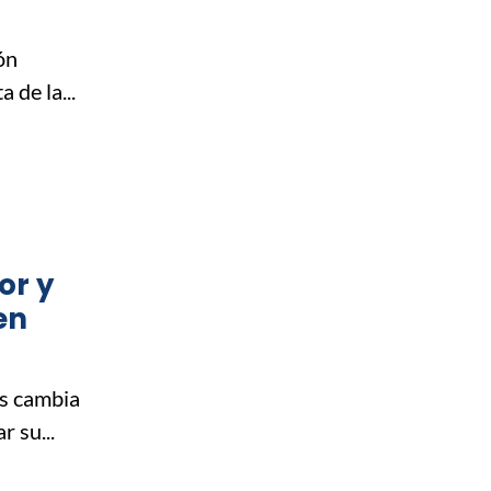
ón
 de la...
or y
en
is cambia
r su...