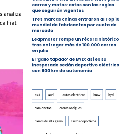
carros y motos: estas son las reglas
que seguirán vigentes
s analiza
Tres marcas chinas entraron al Top 10
ca Fiat
mundial de fabricantes por cuota de
mercado
Leapmotor rompe un récord histórico
tras entregar más de 100.000 carros
en julio
El ‘gallo tapado’ de BYD: así es su
inesperado sedán deportivo eléctrico
con 900 km de autonomía
4x4
audi
autos electricos
bmw
byd
camionetas
carros antiguos
carros de alta gama
carros deportivos