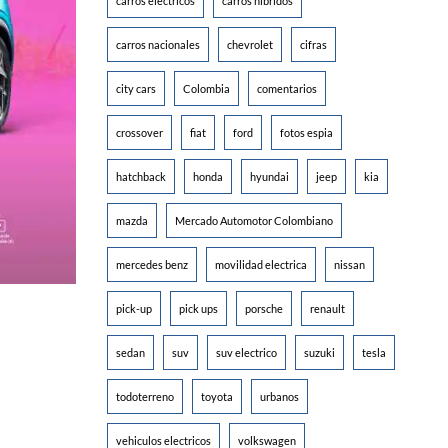
carros electricos
carros hibridos
carros nacionales
chevrolet
cifras
city cars
Colombia
comentarios
crossover
fiat
ford
fotos espia
hatchback
honda
hyundai
jeep
kia
mazda
Mercado Automotor Colombiano
mercedes benz
movilidad electrica
nissan
pick-up
pick ups
porsche
renault
sedan
suv
suv electrico
suzuki
tesla
todoterreno
toyota
urbanos
vehiculos electricos
volkswagen