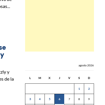
sas...
 se
 y
agosto 2026
zly y
s de la
L
M
X
J
V
S
D
1
2
3
4
5
6
7
8
9