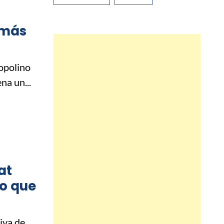
a
 más
opolino
na un...
at
lo que
iva de