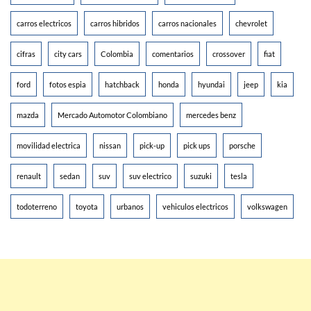
carros electricos
carros hibridos
carros nacionales
chevrolet
cifras
city cars
Colombia
comentarios
crossover
fiat
ford
fotos espia
hatchback
honda
hyundai
jeep
kia
mazda
Mercado Automotor Colombiano
mercedes benz
movilidad electrica
nissan
pick-up
pick ups
porsche
renault
sedan
suv
suv electrico
suzuki
tesla
todoterreno
toyota
urbanos
vehiculos electricos
volkswagen