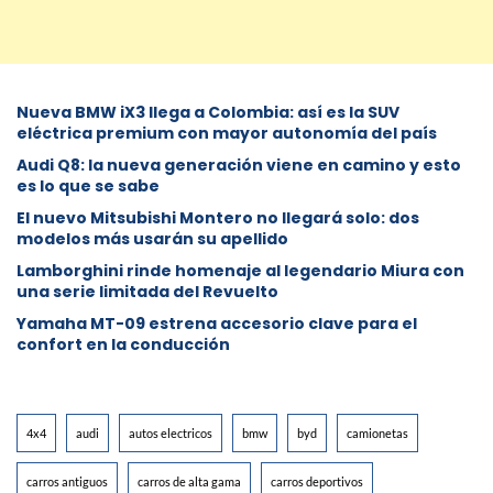
Nueva BMW iX3 llega a Colombia: así es la SUV
eléctrica premium con mayor autonomía del país
Audi Q8: la nueva generación viene en camino y esto
es lo que se sabe
⁠El nuevo Mitsubishi Montero no llegará solo: dos
modelos más usarán su apellido
Lamborghini rinde homenaje al legendario Miura con
una serie limitada del Revuelto
Yamaha MT-09 estrena accesorio clave para el
confort en la conducción
4x4
audi
autos electricos
bmw
byd
camionetas
carros antiguos
carros de alta gama
carros deportivos