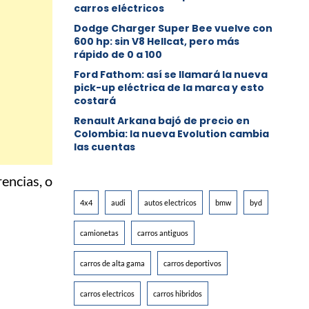
carros eléctricos
Dodge Charger Super Bee vuelve con
600 hp: sin V8 Hellcat, pero más
rápido de 0 a 100
Ford Fathom: así se llamará la nueva
pick-up eléctrica de la marca y esto
costará
Renault Arkana bajó de precio en
Colombia: la nueva Evolution cambia
las cuentas
encias, o
4x4
audi
autos electricos
bmw
byd
camionetas
carros antiguos
carros de alta gama
carros deportivos
carros electricos
carros hibridos