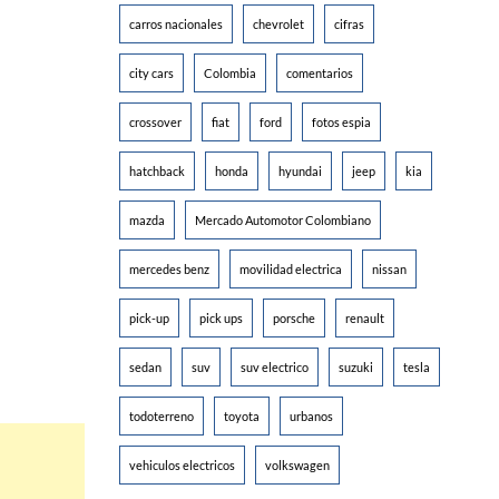
carros nacionales
chevrolet
cifras
city cars
Colombia
comentarios
crossover
fiat
ford
fotos espia
hatchback
honda
hyundai
jeep
kia
mazda
Mercado Automotor Colombiano
mercedes benz
movilidad electrica
nissan
pick-up
pick ups
porsche
renault
sedan
suv
suv electrico
suzuki
tesla
todoterreno
toyota
urbanos
vehiculos electricos
volkswagen