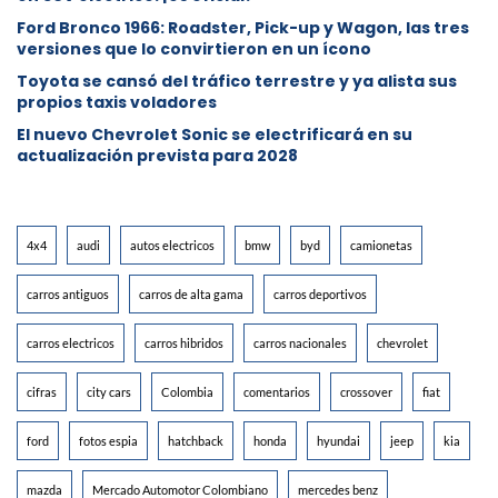
Ford Bronco 1966: Roadster, Pick-up y Wagon, las tres
versiones que lo convirtieron en un ícono
Toyota se cansó del tráfico terrestre y ya alista sus
propios taxis voladores
El nuevo Chevrolet Sonic se electrificará en su
actualización prevista para 2028
4x4
audi
autos electricos
bmw
byd
camionetas
carros antiguos
carros de alta gama
carros deportivos
carros electricos
carros hibridos
carros nacionales
chevrolet
cifras
city cars
Colombia
comentarios
crossover
fiat
ford
fotos espia
hatchback
honda
hyundai
jeep
kia
mazda
Mercado Automotor Colombiano
mercedes benz