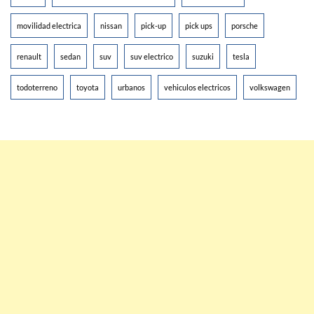
movilidad electrica
nissan
pick-up
pick ups
porsche
renault
sedan
suv
suv electrico
suzuki
tesla
todoterreno
toyota
urbanos
vehiculos electricos
volkswagen