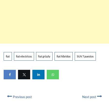
fiat
fiat electricos
fiat grizzly
fiat hibridos
SUV 7 puestos
Previous post
Next post