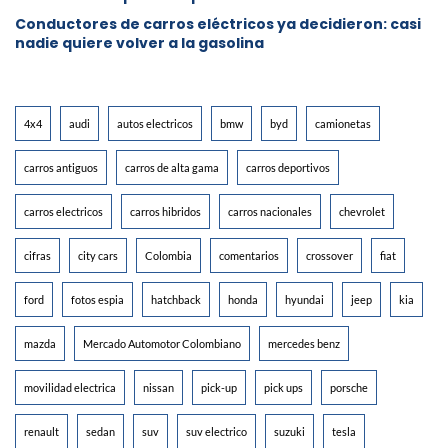
Conductores de carros eléctricos ya decidieron: casi
nadie quiere volver a la gasolina
4x4
audi
autos electricos
bmw
byd
camionetas
carros antiguos
carros de alta gama
carros deportivos
carros electricos
carros hibridos
carros nacionales
chevrolet
cifras
city cars
Colombia
comentarios
crossover
fiat
ford
fotos espia
hatchback
honda
hyundai
jeep
kia
mazda
Mercado Automotor Colombiano
mercedes benz
movilidad electrica
nissan
pick-up
pick ups
porsche
renault
sedan
suv
suv electrico
suzuki
tesla