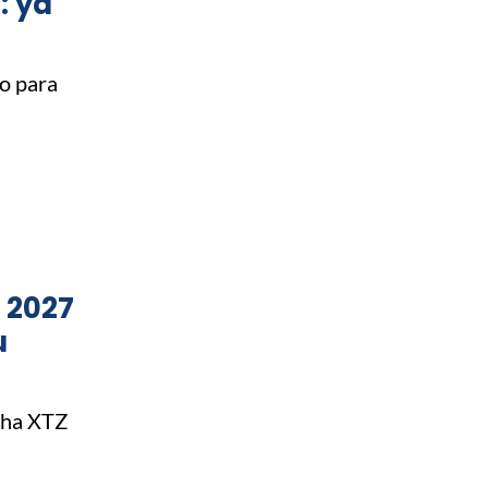
: ya
o para
 2027
u
aha XTZ