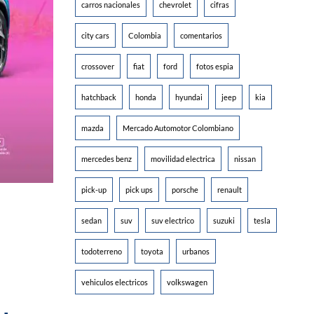
carros nacionales
chevrolet
cifras
city cars
Colombia
comentarios
crossover
fiat
ford
fotos espia
hatchback
honda
hyundai
jeep
kia
mazda
Mercado Automotor Colombiano
mercedes benz
movilidad electrica
nissan
pick-up
pick ups
porsche
renault
sedan
suv
suv electrico
suzuki
tesla
todoterreno
toyota
urbanos
vehiculos electricos
volkswagen