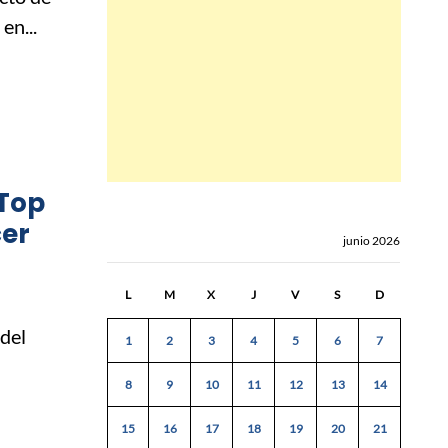
en...
‘Top
cer
junio 2026
L
M
X
J
V
S
D
 del
1
2
3
4
5
6
7
8
9
10
11
12
13
14
15
16
17
18
19
20
21