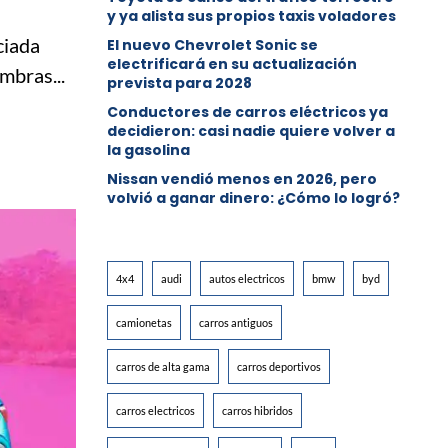
y ya alista sus propios taxis voladores
ciada
El nuevo Chevrolet Sonic se
electrificará en su actualización
mbras...
prevista para 2028
Conductores de carros eléctricos ya
decidieron: casi nadie quiere volver a
la gasolina
Nissan vendió menos en 2026, pero
volvió a ganar dinero: ¿Cómo lo logró?
4x4
audi
autos electricos
bmw
byd
camionetas
carros antiguos
carros de alta gama
carros deportivos
carros electricos
carros hibridos