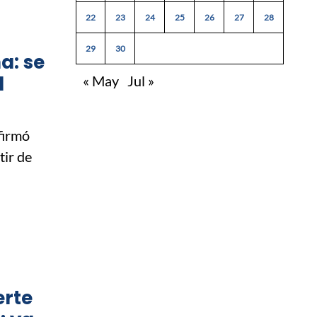
22
23
24
25
26
27
28
29
30
a: se
l
« May
Jul »
firmó
tir de
erte