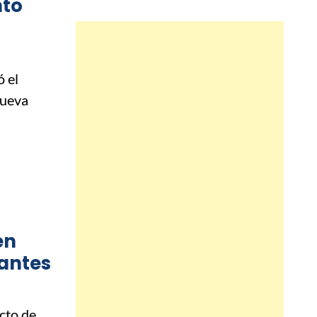
nto
 el
nueva
en
antes
cto de