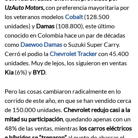
UzAuto Motors
,
con preferencia mayoritaria por
los veteranos modelos
Cobalt
(128.500
unidades) y
Damas
(108.800), este último
conocido en Colombia hace un par de décadas
como
Daewoo Damas
o Suzuki Super Carry.
Cerró el podio la
Chevrolet Tracker
con 45.400
unidades. Muy de lejos, los siguieron en ventas
Kia
(6%) y
BYD
.
Pero las cosas cambiaron radicalmente en lo
corrido de este año, en que se han vendido cerca
de 150.000 unidades.
Chevrolet redujo casi a la
mitad su participación
, quedando apenas con un
48% de las ventas, mientras
los carros eléctricos
e híbridos se “treparon”
al punto de abarcar el