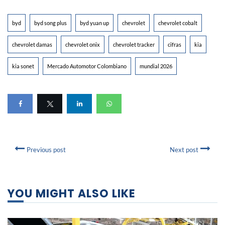
byd
byd song plus
byd yuan up
chevrolet
chevrolet cobalt
chevrolet damas
chevrolet onix
chevrolet tracker
cifras
kia
kia sonet
Mercado Automotor Colombiano
mundial 2026
Previous post
Next post
YOU MIGHT ALSO LIKE