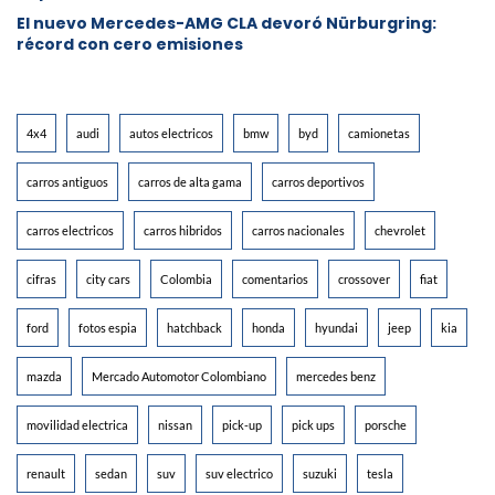
El nuevo Mercedes-AMG CLA devoró Nürburgring:
récord con cero emisiones
4x4
audi
autos electricos
bmw
byd
camionetas
carros antiguos
carros de alta gama
carros deportivos
carros electricos
carros hibridos
carros nacionales
chevrolet
cifras
city cars
Colombia
comentarios
crossover
fiat
ford
fotos espia
hatchback
honda
hyundai
jeep
kia
mazda
Mercado Automotor Colombiano
mercedes benz
movilidad electrica
nissan
pick-up
pick ups
porsche
renault
sedan
suv
suv electrico
suzuki
tesla