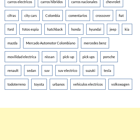
carros electricos
carros hibridos
carros nacionales
chevrolet
cifras
city cars
Colombia
comentarios
crossover
fiat
ford
fotos espia
hatchback
honda
hyundai
jeep
kia
mazda
Mercado Automotor Colombiano
mercedes benz
movilidad electrica
nissan
pick-up
pick ups
porsche
renault
sedan
suv
suv electrico
suzuki
tesla
todoterreno
toyota
urbanos
vehiculos electricos
volkswagen