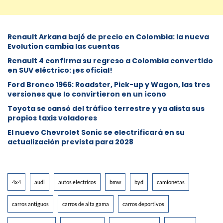
Renault Arkana bajó de precio en Colombia: la nueva
Evolution cambia las cuentas
Renault 4 confirma su regreso a Colombia convertido
en SUV eléctrico: ¡es oficial!
Ford Bronco 1966: Roadster, Pick-up y Wagon, las tres
versiones que lo convirtieron en un ícono
Toyota se cansó del tráfico terrestre y ya alista sus
propios taxis voladores
El nuevo Chevrolet Sonic se electrificará en su
actualización prevista para 2028
4x4
audi
autos electricos
bmw
byd
camionetas
carros antiguos
carros de alta gama
carros deportivos