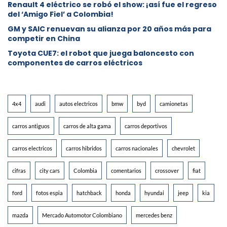
Renault 4 eléctrico se robó el show: ¡así fue el regreso
del ‘Amigo Fiel’ a Colombia!
GM y SAIC renuevan su alianza por 20 años más para
competir en China
Toyota CUE7: el robot que juega baloncesto con
componentes de carros eléctricos
4x4
audi
autos electricos
bmw
byd
camionetas
carros antiguos
carros de alta gama
carros deportivos
carros electricos
carros hibridos
carros nacionales
chevrolet
cifras
city cars
Colombia
comentarios
crossover
fiat
ford
fotos espia
hatchback
honda
hyundai
jeep
kia
mazda
Mercado Automotor Colombiano
mercedes benz