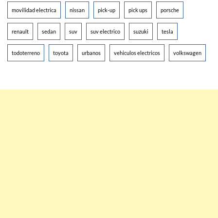
movilidad electrica
nissan
pick-up
pick ups
porsche
renault
sedan
suv
suv electrico
suzuki
tesla
todoterreno
toyota
urbanos
vehiculos electricos
volkswagen