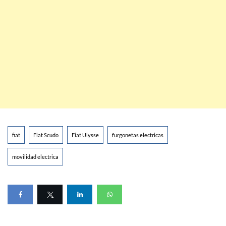
fiat
Fiat Scudo
Fiat Ulysse
furgonetas electricas
movilidad electrica