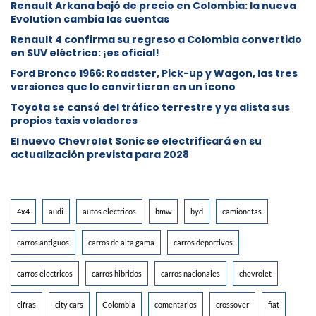
Renault Arkana bajó de precio en Colombia: la nueva
Evolution cambia las cuentas
Renault 4 confirma su regreso a Colombia convertido
en SUV eléctrico: ¡es oficial!
Ford Bronco 1966: Roadster, Pick-up y Wagon, las tres
versiones que lo convirtieron en un ícono
Toyota se cansó del tráfico terrestre y ya alista sus
propios taxis voladores
El nuevo Chevrolet Sonic se electrificará en su
actualización prevista para 2028
4x4
audi
autos electricos
bmw
byd
camionetas
carros antiguos
carros de alta gama
carros deportivos
carros electricos
carros hibridos
carros nacionales
chevrolet
cifras
city cars
Colombia
comentarios
crossover
fiat