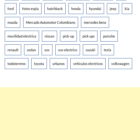
ford
fotos espia
hatchback
honda
hyundai
jeep
kia
mazda
Mercado Automotor Colombiano
mercedes benz
movilidad electrica
nissan
pick-up
pick ups
porsche
renault
sedan
suv
suv electrico
suzuki
tesla
todoterreno
toyota
urbanos
vehiculos electricos
volkswagen