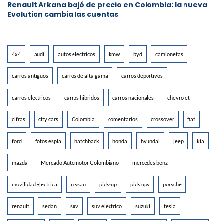
Renault Arkana bajó de precio en Colombia: la nueva
Evolution cambia las cuentas
4x4
audi
autos electricos
bmw
byd
camionetas
carros antiguos
carros de alta gama
carros deportivos
carros electricos
carros hibridos
carros nacionales
chevrolet
cifras
city cars
Colombia
comentarios
crossover
fiat
ford
fotos espia
hatchback
honda
hyundai
jeep
kia
mazda
Mercado Automotor Colombiano
mercedes benz
movilidad electrica
nissan
pick-up
pick ups
porsche
renault
sedan
suv
suv electrico
suzuki
tesla