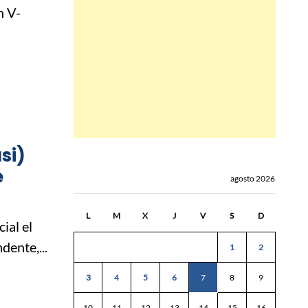
n V-
si)
e
agosto 2026
L
M
X
J
V
S
D
ial el
ente,...
1
2
3
4
5
6
7
8
9
10
11
12
13
14
15
16