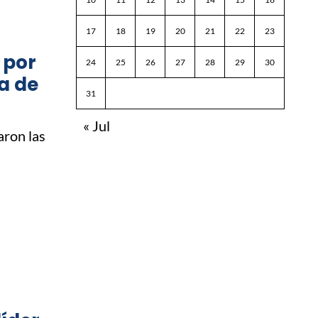
17
18
19
20
21
22
23
 por
24
25
26
27
28
29
30
a de
31
« Jul
aron las