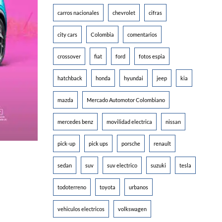
carros nacionales
chevrolet
cifras
city cars
Colombia
comentarios
crossover
fiat
ford
fotos espia
hatchback
honda
hyundai
jeep
kia
mazda
Mercado Automotor Colombiano
mercedes benz
movilidad electrica
nissan
pick-up
pick ups
porsche
renault
sedan
suv
suv electrico
suzuki
tesla
todoterreno
toyota
urbanos
vehiculos electricos
volkswagen