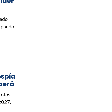
íder
vado
cipando
espía
aerá
fotos
 2027.