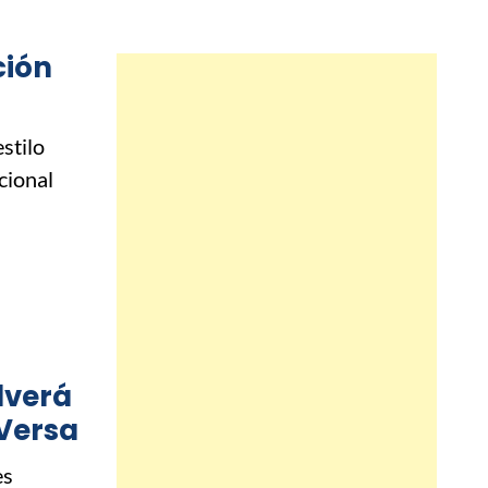
ción
stilo
cional
lverá
 Versa
es