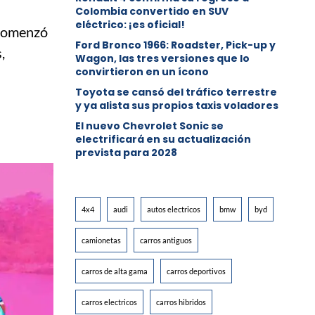
Colombia convertido en SUV
eléctrico: ¡es oficial!
 comenzó
Ford Bronco 1966: Roadster, Pick-up y
,
Wagon, las tres versiones que lo
convirtieron en un ícono
Toyota se cansó del tráfico terrestre
y ya alista sus propios taxis voladores
El nuevo Chevrolet Sonic se
electrificará en su actualización
prevista para 2028
4x4
audi
autos electricos
bmw
byd
camionetas
carros antiguos
carros de alta gama
carros deportivos
carros electricos
carros hibridos