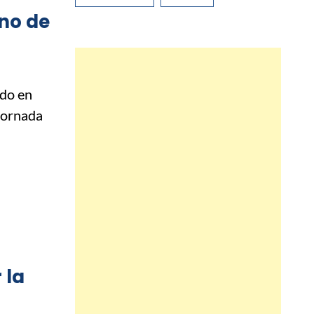
no de
do en
jornada
 la