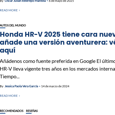
By
Óscar Julián Restrepo Mantilla
6 de mayo de 2025
READ MORE
AUTOS DEL MUNDO
Honda HR-V 2025 tiene cara nue
añade una versión aventurera: v
aquí
Añádenos como fuente preferida en Google El últi
HR-V lleva vigente tres años en los mercados interna
Tiempo...
By
Jessica Paola Vera García
14 de marzo de 2024
READ MORE
RECOMENDADOS
RESEÑAS