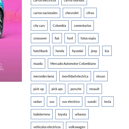
carros electricos
carros hibridos
carros nacionales
chevrolet
cifras
city cars
Colombia
comentarios
crossover
fiat
ford
fotos espia
hatchback
honda
hyundai
jeep
kia
mazda
Mercado Automotor Colombiano
mercedes benz
movilidad electrica
nissan
pick-up
pick ups
porsche
renault
sedan
suv
suv electrico
suzuki
tesla
todoterreno
toyota
urbanos
vehiculos electricos
volkswagen