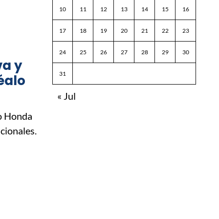
10
11
12
13
14
15
16
17
18
19
20
21
22
23
24
25
26
27
28
29
30
va y
31
éalo
« Jul
mo Honda
cionales.