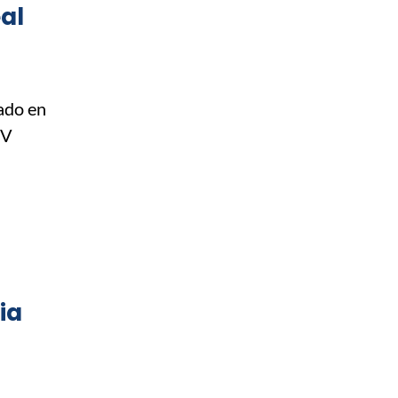
al
ado en
-V
ia