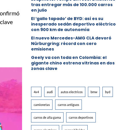
tras entregar más de 100.000 carros
en julio
confirmó
El ‘gallo tapado’ de BYD: así es su
 clave
inesperado sedán deportivo eléctrico
con 900 km de autonomía
El nuevo Mercedes-AMG CLA devoró
Nürburgring: récord con cero
emisiones
Geely va con toda en Colombia: el
gigante chino estrena vitrinas en dos
zonas clave
4x4
audi
autos electricos
bmw
byd
camionetas
carros antiguos
carros de alta gama
carros deportivos