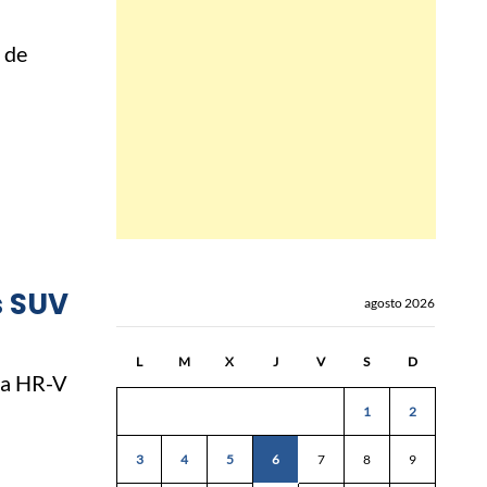
 de
s SUV
agosto 2026
L
M
X
J
V
S
D
da HR-V
1
2
3
4
5
6
7
8
9