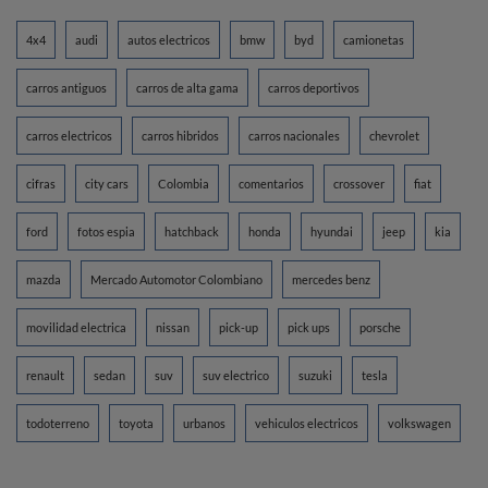
4x4
audi
autos electricos
bmw
byd
camionetas
carros antiguos
carros de alta gama
carros deportivos
carros electricos
carros hibridos
carros nacionales
chevrolet
cifras
city cars
Colombia
comentarios
crossover
fiat
ford
fotos espia
hatchback
honda
hyundai
jeep
kia
mazda
Mercado Automotor Colombiano
mercedes benz
movilidad electrica
nissan
pick-up
pick ups
porsche
renault
sedan
suv
suv electrico
suzuki
tesla
todoterreno
toyota
urbanos
vehiculos electricos
volkswagen