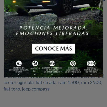
su gama 2021 en Colombia:
Precios y versiones
Añádenos como fuente preferida en Google
Finalizando su ciclo comercial, el Jeep Grand
Cherokee de cuarta generación ajusta sus...
By
Óscar Julián Restrepo Mantilla
11 de mayo de 2021
READ MORE