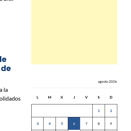
de
 de
agosto 2026
a la
solidados
L
M
X
J
V
S
D
1
2
3
4
5
6
7
8
9