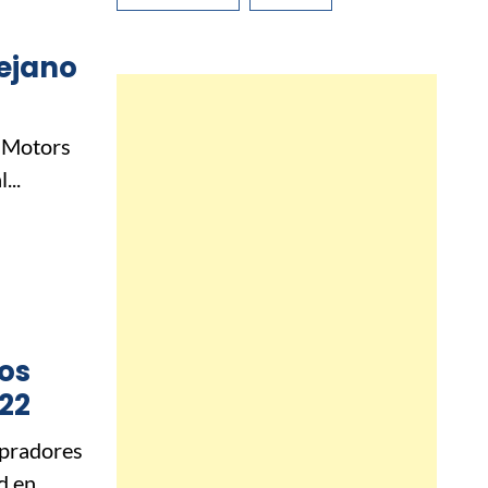
lejano
 Motors
...
cos
22
mpradores
 en...