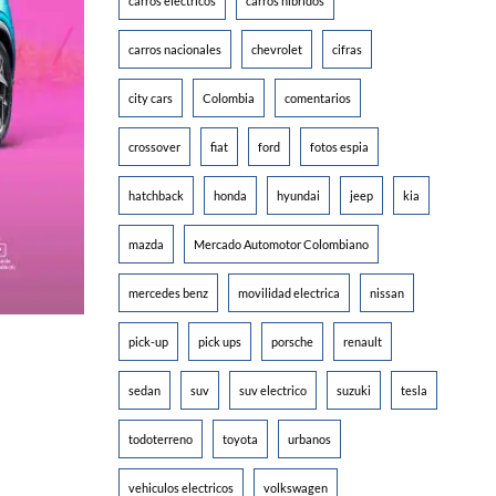
carros electricos
carros hibridos
carros nacionales
chevrolet
cifras
city cars
Colombia
comentarios
crossover
fiat
ford
fotos espia
hatchback
honda
hyundai
jeep
kia
mazda
Mercado Automotor Colombiano
mercedes benz
movilidad electrica
nissan
pick-up
pick ups
porsche
renault
sedan
suv
suv electrico
suzuki
tesla
todoterreno
toyota
urbanos
vehiculos electricos
volkswagen