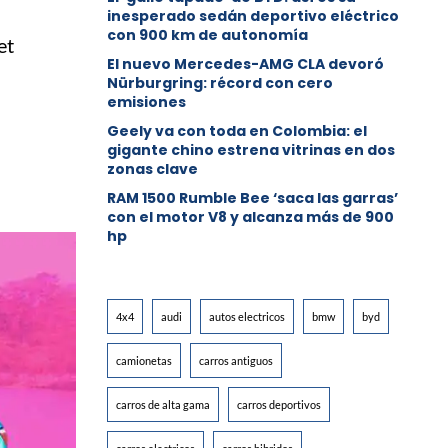
inesperado sedán deportivo eléctrico
con 900 km de autonomía
et
El nuevo Mercedes-AMG CLA devoró
Nürburgring: récord con cero
emisiones
Geely va con toda en Colombia: el
gigante chino estrena vitrinas en dos
zonas clave
RAM 1500 Rumble Bee ‘saca las garras’
con el motor V8 y alcanza más de 900
hp
4x4
audi
autos electricos
bmw
byd
camionetas
carros antiguos
carros de alta gama
carros deportivos