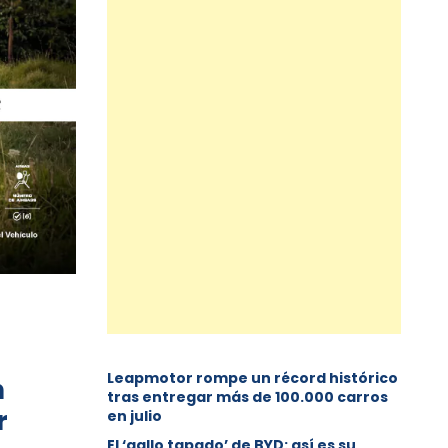
Leapmotor rompe un récord histórico
n
tras entregar más de 100.000 carros
r
en julio
El ‘gallo tapado’ de BYD: así es su