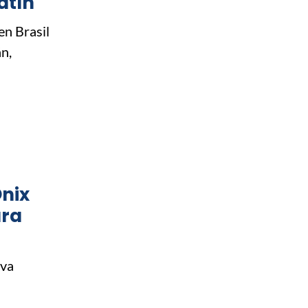
atín
n Brasil
n,
Onix
ara
eva