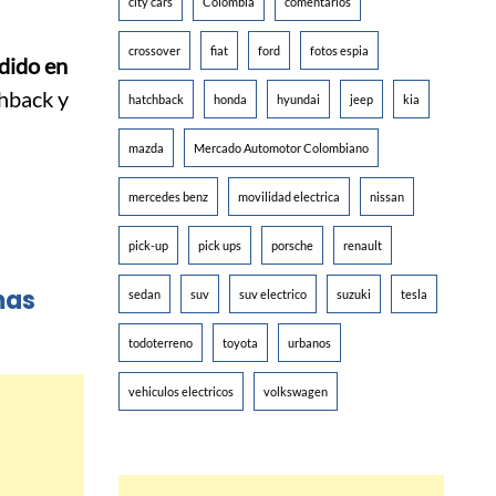
city cars
Colombia
comentarios
crossover
fiat
ford
fotos espia
dido en
chback y
hatchback
honda
hyundai
jeep
kia
mazda
Mercado Automotor Colombiano
mercedes benz
movilidad electrica
nissan
pick-up
pick ups
porsche
renault
mas
sedan
suv
suv electrico
suzuki
tesla
todoterreno
toyota
urbanos
vehiculos electricos
volkswagen