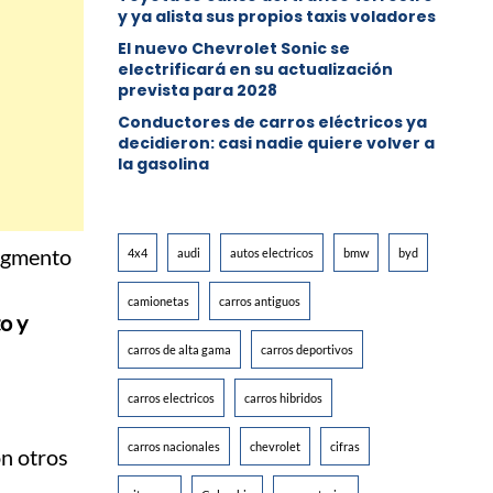
y ya alista sus propios taxis voladores
El nuevo Chevrolet Sonic se
electrificará en su actualización
prevista para 2028
Conductores de carros eléctricos ya
decidieron: casi nadie quiere volver a
la gasolina
segmento
4x4
audi
autos electricos
bmw
byd
camionetas
carros antiguos
o y
carros de alta gama
carros deportivos
carros electricos
carros hibridos
carros nacionales
chevrolet
cifras
on otros