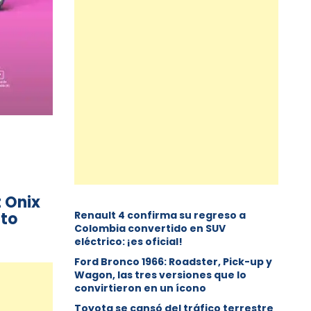
t Onix
uto
Renault 4 confirma su regreso a
Colombia convertido en SUV
eléctrico: ¡es oficial!
Ford Bronco 1966: Roadster, Pick-up y
Wagon, las tres versiones que lo
convirtieron en un ícono
Toyota se cansó del tráfico terrestre