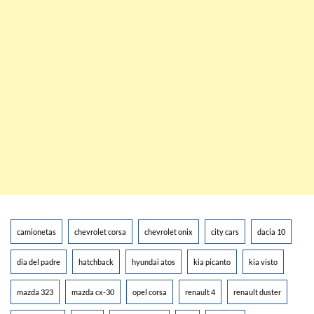
camionetas
chevrolet corsa
chevrolet onix
city cars
dacia 10
dia del padre
hatchback
hyundai atos
kia picanto
kia visto
mazda 323
mazda cx-30
opel corsa
renault 4
renault duster