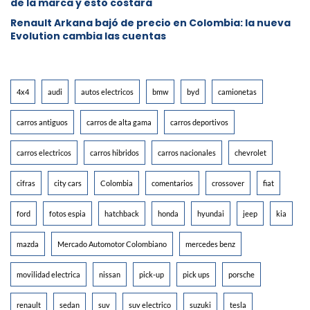
de la marca y esto costará
Renault Arkana bajó de precio en Colombia: la nueva
Evolution cambia las cuentas
4x4
audi
autos electricos
bmw
byd
camionetas
carros antiguos
carros de alta gama
carros deportivos
carros electricos
carros hibridos
carros nacionales
chevrolet
cifras
city cars
Colombia
comentarios
crossover
fiat
ford
fotos espia
hatchback
honda
hyundai
jeep
kia
mazda
Mercado Automotor Colombiano
mercedes benz
movilidad electrica
nissan
pick-up
pick ups
porsche
renault
sedan
suv
suv electrico
suzuki
tesla