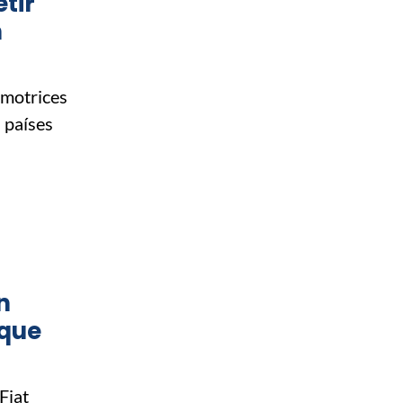
tir
n
omotrices
 países
n
 que
Fiat