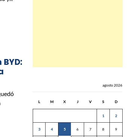
n BYD:
a
agosto 2026
quedó
a
L
M
X
J
V
S
D
1
2
3
4
5
6
7
8
9