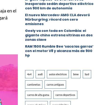
inesperado sedán deportivo eléctrico
con 900 km de autonomía
ja en el
El nuevo Mercedes-AMG CLA devoró
gará
Nürburgring: récord con cero
emisiones
Geely va con toda en Colombia: el
gigante chino estrena vitrinas en dos
zonas clave
RAM 1500 Rumble Bee ‘saca las garras’
con el motor V8 y alcanza más de 900
hp
4x4
audi
autos electricos
bmw
byd
camionetas
carros antiguos
carros de alta gama
carros deportivos