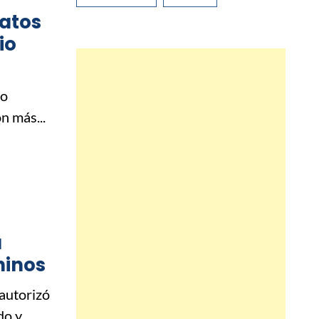
ratos
io
vo
n más...
a
hinos
autorizó
 y...