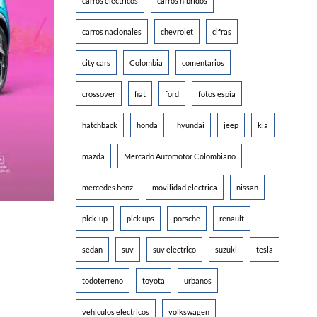
carros electricos
carros hibridos
carros nacionales
chevrolet
cifras
city cars
Colombia
comentarios
crossover
fiat
ford
fotos espia
hatchback
honda
hyundai
jeep
kia
mazda
Mercado Automotor Colombiano
mercedes benz
movilidad electrica
nissan
pick-up
pick ups
porsche
renault
sedan
suv
suv electrico
suzuki
tesla
todoterreno
toyota
urbanos
vehiculos electricos
volkswagen