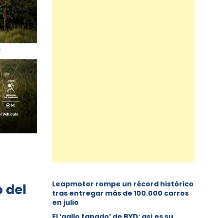
Leapmotor rompe un récord histórico
o del
tras entregar más de 100.000 carros
en julio
El ‘gallo tapado’ de BYD: así es su