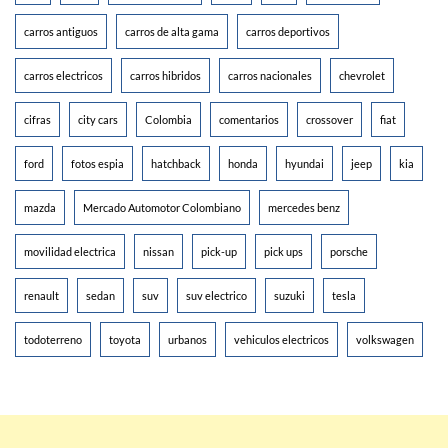
carros antiguos
carros de alta gama
carros deportivos
carros electricos
carros hibridos
carros nacionales
chevrolet
cifras
city cars
Colombia
comentarios
crossover
fiat
ford
fotos espia
hatchback
honda
hyundai
jeep
kia
mazda
Mercado Automotor Colombiano
mercedes benz
movilidad electrica
nissan
pick-up
pick ups
porsche
renault
sedan
suv
suv electrico
suzuki
tesla
todoterreno
toyota
urbanos
vehiculos electricos
volkswagen