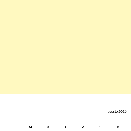
agosto 2026
L
M
X
J
V
S
D