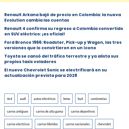
Renault Arkana bajó de precio en Colombia: la nueva
Evolution cambia las cuentas
Renault 4 confirma su regreso a Colombia convertido
en SUV eléctrico: ¡es oficial!
Ford Bronco 1966: Roadster, Pick-up y Wagon, las tres
versiones que lo convirtieron en un ícono
Toyota se cansó del tráfico terrestre y ya alista sus
propios taxis voladores
El nuevo Chevrolet Sonic se electrificará en su
actualización prevista para 2028
4x4
audi
autos electricos
bmw
byd
camionetas
carros antiguos
carros de alta gama
carros deportivos
carros electricos
carros hibridos
carros nacionales
chevrolet