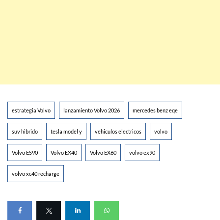
estrategia Volvo
lanzamiento Volvo 2026
mercedes benz eqe
suv hibrido
tesla model y
vehiculos electricos
volvo
Volvo ES90
Volvo EX40
Volvo EX60
volvo ex90
volvo xc40 recharge