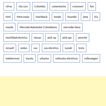
cifras
city cars
Colombia
comentarios
crossover
fiat
ford
fotos espia
hatchback
honda
hyundai
jeep
kia
mazda
Mercado Automotor Colombiano
mercedes benz
movilidad electrica
nissan
pick-up
pick ups
porsche
renault
sedan
suv
suv electrico
suzuki
tesla
todoterreno
toyota
urbanos
vehiculos electricos
volkswagen