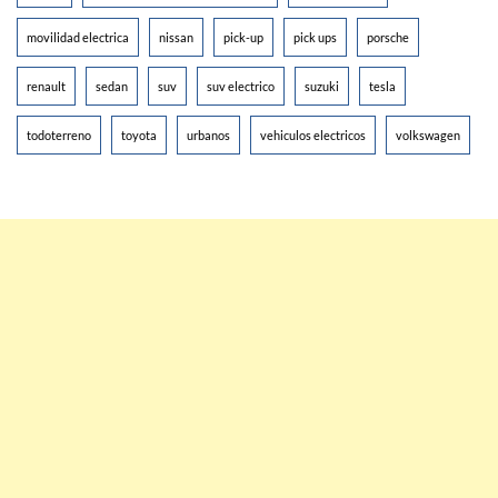
movilidad electrica
nissan
pick-up
pick ups
porsche
renault
sedan
suv
suv electrico
suzuki
tesla
todoterreno
toyota
urbanos
vehiculos electricos
volkswagen