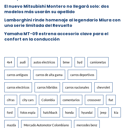
⁠El nuevo Mitsubishi Montero no llegará solo: dos
modelos más usarán su apellido
Lamborghini rinde homenaje al legendario Miura con
una serie limitada del Revuelto
Yamaha MT-09 estrena accesorio clave para el
confort en la conducción
4x4
audi
autos electricos
bmw
byd
camionetas
carros antiguos
carros de alta gama
carros deportivos
carros electricos
carros hibridos
carros nacionales
chevrolet
cifras
city cars
Colombia
comentarios
crossover
fiat
ford
fotos espia
hatchback
honda
hyundai
jeep
kia
mazda
Mercado Automotor Colombiano
mercedes benz