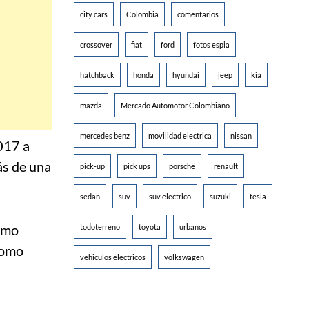
city cars
Colombia
comentarios
crossover
fiat
ford
fotos espia
hatchback
honda
hyundai
jeep
kia
mazda
Mercado Automotor Colombiano
mercedes benz
movilidad electrica
nissan
017 a
ás de una
pick-up
pick ups
porsche
renault
sedan
suv
suv electrico
suzuki
tesla
como
todoterreno
toyota
urbanos
como
vehiculos electricos
volkswagen