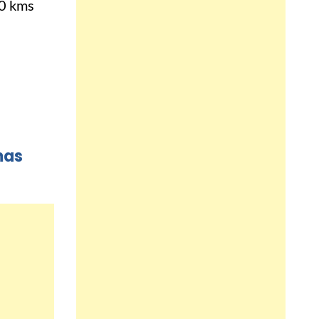
00 kms
mas