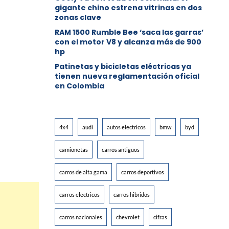
gigante chino estrena vitrinas en dos
zonas clave
RAM 1500 Rumble Bee ‘saca las garras’
con el motor V8 y alcanza más de 900
hp
Patinetas y bicicletas eléctricas ya
tienen nueva reglamentación oficial
en Colombia
4x4
audi
autos electricos
bmw
byd
camionetas
carros antiguos
carros de alta gama
carros deportivos
carros electricos
carros hibridos
carros nacionales
chevrolet
cifras