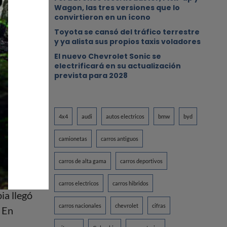
Wagon, las tres versiones que lo
convirtieron en un ícono
Toyota se cansó del tráfico terrestre
y ya alista sus propios taxis voladores
El nuevo Chevrolet Sonic se
electrificará en su actualización
prevista para 2028
4x4
audi
autos electricos
bmw
byd
on
camionetas
carros antiguos
carros de alta gama
carros deportivos
carros electricos
carros hibridos
ia llegó
carros nacionales
chevrolet
cifras
. En