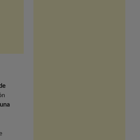
de
ón
una
e