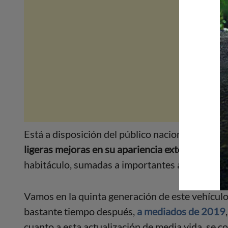
Está a disposición del público nacional el nuev
ligeras
mejoras en su apariencia externa
. Sin 
habitáculo, sumadas a importantes adiciones e
Vamos en la quinta generación de este vehículo
bastante tiempo después,
a mediados de 2019
cuanto a esta actualización de media vida, se c