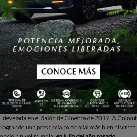
o
SEAT Ibiza 2023
, subcompacto español que viene c
embargo, las modificaciones más profundas están en el
n el
apartado tecnológico y seguridad
.
, develada en el Salón de Ginebra de 2017. A Colomb
, logrando una presencia comercial más bien discreta
onoció a nivel mundial
en julio del año pasado
.