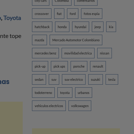
city cars
Colombia
comentarios
crossover
fiat
ford
fotos espia
o
,
Toyota
hatchback
honda
hyundai
jeep
kia
ante tope
mazda
Mercado Automotor Colombiano
mercedes benz
movilidad electrica
nissan
pick-up
pick ups
porsche
renault
mas
sedan
suv
suv electrico
suzuki
tesla
todoterreno
toyota
urbanos
vehiculos electricos
volkswagen