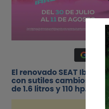
Añádenos 
El renovado SEAT Ibiza ll
con sutiles cambios de 
de 1.6 litros y 110 hp.