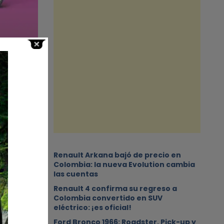
s,
Renault Arkana bajó de precio en
tor
Colombia: la nueva Evolution cambia
las cuentas
Renault 4 confirma su regreso a
Colombia convertido en SUV
eléctrico: ¡es oficial!
Ford Bronco 1966: Roadster, Pick-up y