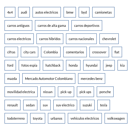
4x4
audi
autos electricos
bmw
byd
camionetas
carros antiguos
carros de alta gama
carros deportivos
carros electricos
carros hibridos
carros nacionales
chevrolet
cifras
city cars
Colombia
comentarios
crossover
fiat
ford
fotos espia
hatchback
honda
hyundai
jeep
kia
mazda
Mercado Automotor Colombiano
mercedes benz
movilidad electrica
nissan
pick-up
pick ups
porsche
renault
sedan
suv
suv electrico
suzuki
tesla
todoterreno
toyota
urbanos
vehiculos electricos
volkswagen