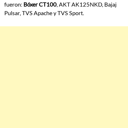
fueron:
Bóxer CT100
, AKT AK125NKD, Bajaj
Pulsar, TVS Apache y TVS Sport.