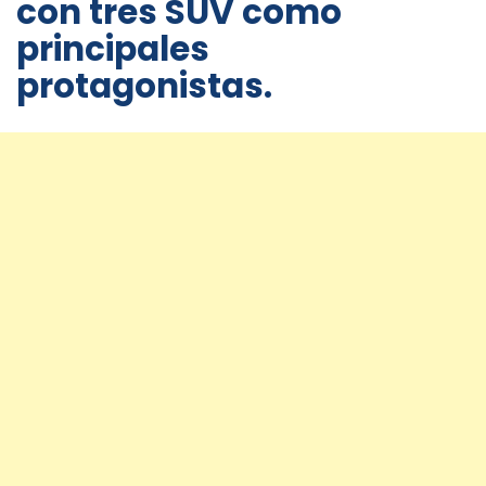
con tres SUV como
principales
protagonistas.