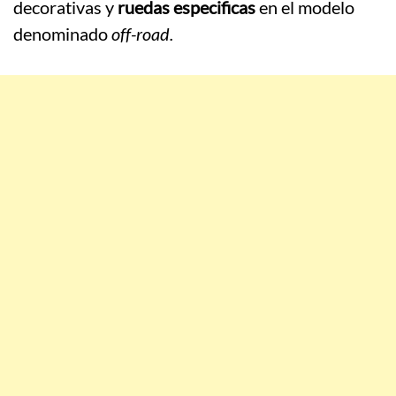
decorativas y
ruedas especificas
en el modelo
denominado
off-road.