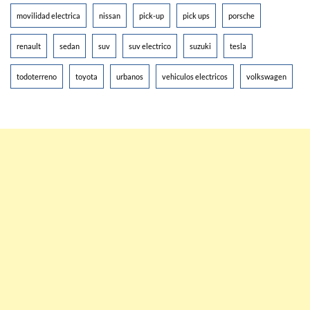
movilidad electrica
nissan
pick-up
pick ups
porsche
renault
sedan
suv
suv electrico
suzuki
tesla
todoterreno
toyota
urbanos
vehiculos electricos
volkswagen