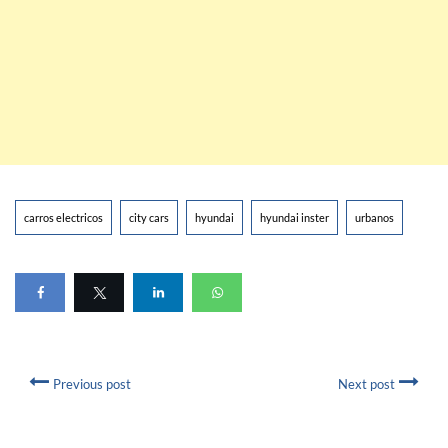
carros electricos
city cars
hyundai
hyundai inster
urbanos
Previous post
Next post