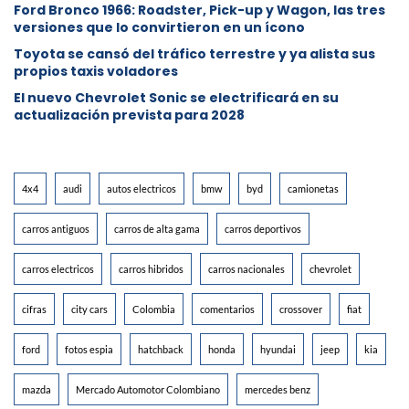
Ford Bronco 1966: Roadster, Pick-up y Wagon, las tres
versiones que lo convirtieron en un ícono
Toyota se cansó del tráfico terrestre y ya alista sus
propios taxis voladores
El nuevo Chevrolet Sonic se electrificará en su
actualización prevista para 2028
4x4
audi
autos electricos
bmw
byd
camionetas
carros antiguos
carros de alta gama
carros deportivos
carros electricos
carros hibridos
carros nacionales
chevrolet
cifras
city cars
Colombia
comentarios
crossover
fiat
ford
fotos espia
hatchback
honda
hyundai
jeep
kia
mazda
Mercado Automotor Colombiano
mercedes benz