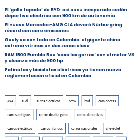
El ‘gallo tapado’ de BYD: así es su inesperado sedán
deportivo eléctrico con 900 km de autonomía
El nuevo Mercedes-AMG CLA devoró Nürburgring:
récord con cero emisiones
Geely va con toda en Colombia: el gigante chino
estrena vitrinas en dos zonas clave
RAM 1500 Rumble Bee ‘saca las garras’ con el motor V8
y alcanza más de 900 hp
Patinetas y bicicletas eléctricas ya tienen nueva
reglamentación oficial en Colombia
4x4
audi
autos electricos
bmw
byd
camionetas
carros antiguos
carros de alta gama
carros deportivos
carros electricos
carros hibridos
carros nacionales
chevrolet