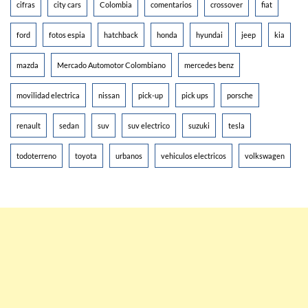
cifras
city cars
Colombia
comentarios
crossover
fiat
ford
fotos espia
hatchback
honda
hyundai
jeep
kia
mazda
Mercado Automotor Colombiano
mercedes benz
movilidad electrica
nissan
pick-up
pick ups
porsche
renault
sedan
suv
suv electrico
suzuki
tesla
todoterreno
toyota
urbanos
vehiculos electricos
volkswagen