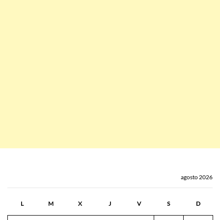
agosto 2026
L
M
X
J
V
S
D