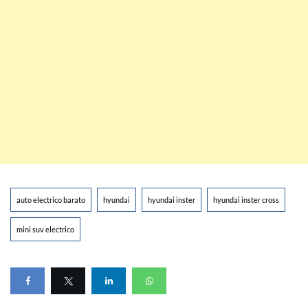
auto electrico barato
hyundai
hyundai inster
hyundai inster cross
mini suv electrico