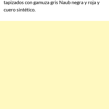
tapizados con gamuza gris Naub negra y roja y
cuero sintético.