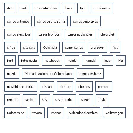
4x4
audi
autos electricos
bmw
byd
camionetas
carros antiguos
carros de alta gama
carros deportivos
carros electricos
carros hibridos
carros nacionales
chevrolet
cifras
city cars
Colombia
comentarios
crossover
fiat
ford
fotos espia
hatchback
honda
hyundai
jeep
kia
mazda
Mercado Automotor Colombiano
mercedes benz
movilidad electrica
nissan
pick-up
pick ups
porsche
renault
sedan
suv
suv electrico
suzuki
tesla
todoterreno
toyota
urbanos
vehiculos electricos
volkswagen