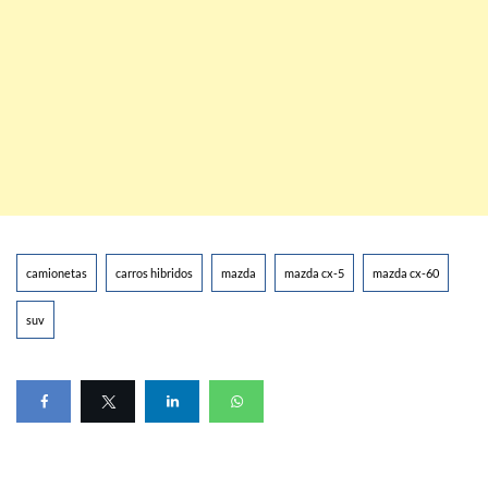
camionetas
carros hibridos
mazda
mazda cx-5
mazda cx-60
suv