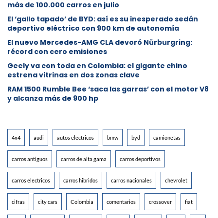
más de 100.000 carros en julio
El ‘gallo tapado’ de BYD: así es su inesperado sedán
deportivo eléctrico con 900 km de autonomía
El nuevo Mercedes-AMG CLA devoró Nürburgring:
récord con cero emisiones
Geely va con toda en Colombia: el gigante chino
estrena vitrinas en dos zonas clave
RAM 1500 Rumble Bee ‘saca las garras’ con el motor V8
y alcanza más de 900 hp
4x4
audi
autos electricos
bmw
byd
camionetas
carros antiguos
carros de alta gama
carros deportivos
carros electricos
carros hibridos
carros nacionales
chevrolet
cifras
city cars
Colombia
comentarios
crossover
fiat