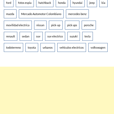
ford
fotos espia
hatchback
honda
hyundai
jeep
kia
mazda
Mercado Automotor Colombiano
mercedes benz
movilidad electrica
nissan
pick-up
pick ups
porsche
renault
sedan
suv
suv electrico
suzuki
tesla
todoterreno
toyota
urbanos
vehiculos electricos
volkswagen