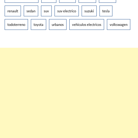
renault
sedan
suv
suv electrico
suzuki
tesla
todoterreno
toyota
urbanos
vehiculos electricos
volkswagen