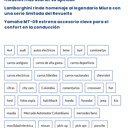
Lamborghini rinde homenaje al legendario Miura con
una serie limitada del Revuelto
Yamaha MT-09 estrena accesorio clave para el
confort en la conducción
4x4
audi
autos electricos
bmw
byd
camionetas
carros antiguos
carros de alta gama
carros deportivos
carros electricos
carros hibridos
carros nacionales
chevrolet
cifras
city cars
Colombia
comentarios
crossover
fiat
ford
fotos espia
hatchback
honda
hyundai
jeep
kia
mazda
Mercado Automotor Colombiano
mercedes benz
movilidad electrica
nissan
pick-up
pick ups
porsche