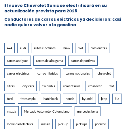
El nuevo Chevrolet Sonic se electrificará en su
actualización prevista para 2028
Conductores de carros eléctricos ya decidieron: casi
nadie quiere volver a la gasolina
4x4
audi
autos electricos
bmw
byd
camionetas
carros antiguos
carros de alta gama
carros deportivos
carros electricos
carros hibridos
carros nacionales
chevrolet
cifras
city cars
Colombia
comentarios
crossover
fiat
ford
fotos espia
hatchback
honda
hyundai
jeep
kia
mazda
Mercado Automotor Colombiano
mercedes benz
movilidad electrica
nissan
pick-up
pick ups
porsche