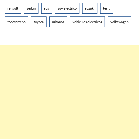
renault
sedan
suv
suv electrico
suzuki
tesla
todoterreno
toyota
urbanos
vehiculos electricos
volkswagen