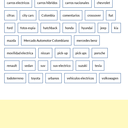
carros electricos
carros hibridos
carros nacionales
chevrolet
cifras
city cars
Colombia
comentarios
crossover
fiat
ford
fotos espia
hatchback
honda
hyundai
jeep
kia
mazda
Mercado Automotor Colombiano
mercedes benz
movilidad electrica
nissan
pick-up
pick ups
porsche
renault
sedan
suv
suv electrico
suzuki
tesla
todoterreno
toyota
urbanos
vehiculos electricos
volkswagen