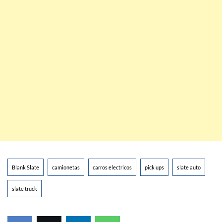
Blank Slate
camionetas
carros electricos
pick ups
slate auto
slate truck