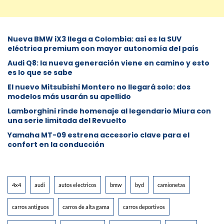
Nueva BMW iX3 llega a Colombia: así es la SUV
eléctrica premium con mayor autonomía del país
Audi Q8: la nueva generación viene en camino y esto
es lo que se sabe
⁠El nuevo Mitsubishi Montero no llegará solo: dos
modelos más usarán su apellido
Lamborghini rinde homenaje al legendario Miura con
una serie limitada del Revuelto
Yamaha MT-09 estrena accesorio clave para el
confort en la conducción
4x4
audi
autos electricos
bmw
byd
camionetas
carros antiguos
carros de alta gama
carros deportivos