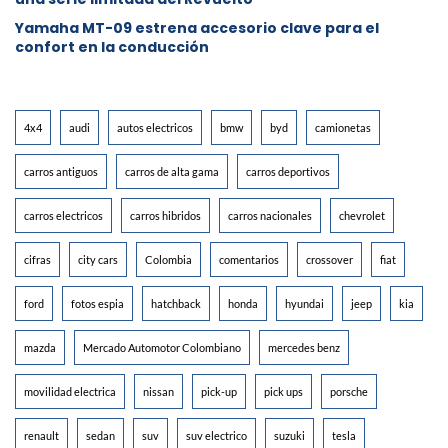
Yamaha MT-09 estrena accesorio clave para el
confort en la conducción
4x4
audi
autos electricos
bmw
byd
camionetas
carros antiguos
carros de alta gama
carros deportivos
carros electricos
carros hibridos
carros nacionales
chevrolet
cifras
city cars
Colombia
comentarios
crossover
fiat
ford
fotos espia
hatchback
honda
hyundai
jeep
kia
mazda
Mercado Automotor Colombiano
mercedes benz
movilidad electrica
nissan
pick-up
pick ups
porsche
renault
sedan
suv
suv electrico
suzuki
tesla