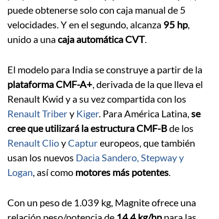
puede obtenerse solo con caja manual de 5
velocidades. Y en el segundo, alcanza
95 hp
,
unido a una
caja automática CVT
.
El modelo para India se construye a partir de la
plataforma CMF-A+
, derivada de la que lleva el
Renault Kwid y a su vez compartida con los
Renault Triber
y
Kiger
. Para América Latina,
se
cree que utilizará la estructura CMF-B
de los
Renault Clio
y
Captur
europeos, que también
usan los nuevos
Dacia Sandero, Stepway y
Logan
, así como
motores más potentes
.
Con un peso de 1.039 kg, Magnite ofrece una
relación peso/potencia de
14,4 kg/hp
para las