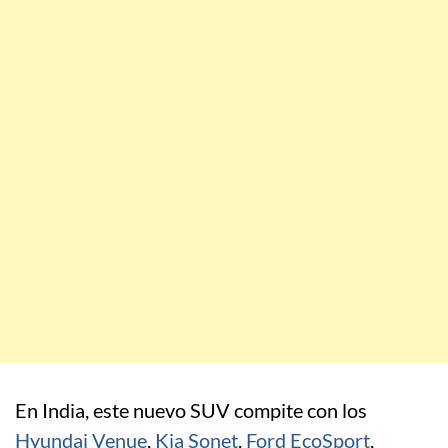
En India, este nuevo SUV compite con los
Hyundai Venue
,
Kia Sonet
,
Ford EcoSport
,