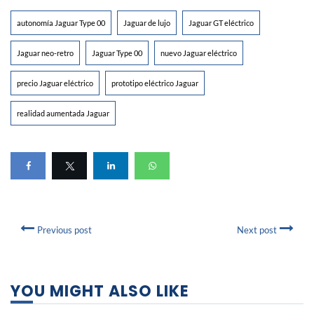
autonomía Jaguar Type 00
Jaguar de lujo
Jaguar GT eléctrico
Jaguar neo-retro
Jaguar Type 00
nuevo Jaguar eléctrico
precio Jaguar eléctrico
prototipo eléctrico Jaguar
realidad aumentada Jaguar
Previous post
Next post
YOU MIGHT ALSO LIKE