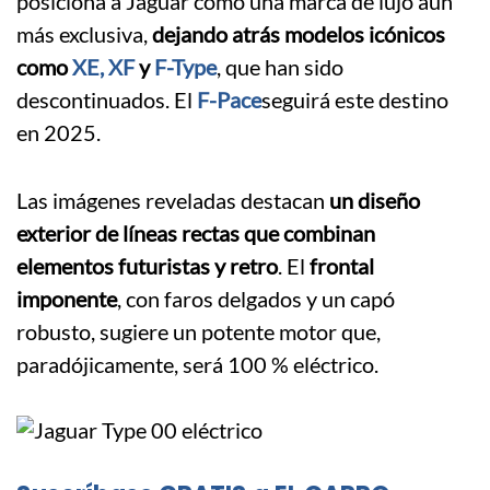
posiciona a Jaguar como una marca de lujo aún
más exclusiva,
dejando atrás modelos icónicos
como
XE,
XF
y
F-Type
, que han sido
descontinuados. El
F-Pace
seguirá este destino
en 2025.
Las imágenes reveladas destacan
un diseño
exterior de líneas rectas que combinan
elementos futuristas y retro
. El
frontal
imponente
, con faros delgados y un capó
robusto, sugiere un potente motor que,
paradójicamente, será 100 % eléctrico.