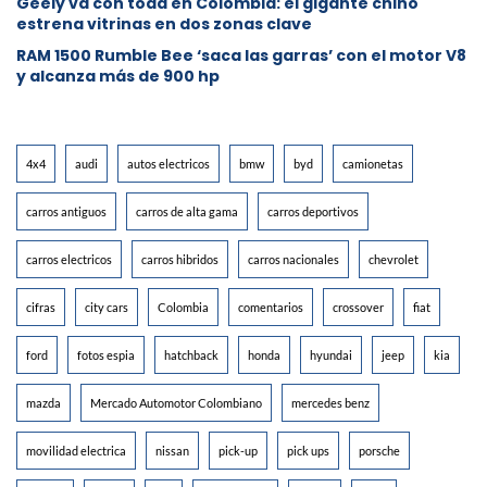
Geely va con toda en Colombia: el gigante chino
estrena vitrinas en dos zonas clave
RAM 1500 Rumble Bee ‘saca las garras’ con el motor V8
y alcanza más de 900 hp
4x4
audi
autos electricos
bmw
byd
camionetas
carros antiguos
carros de alta gama
carros deportivos
carros electricos
carros hibridos
carros nacionales
chevrolet
cifras
city cars
Colombia
comentarios
crossover
fiat
ford
fotos espia
hatchback
honda
hyundai
jeep
kia
mazda
Mercado Automotor Colombiano
mercedes benz
movilidad electrica
nissan
pick-up
pick ups
porsche