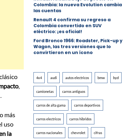
Colombia: la nueva Evolution cambia
las cuentas
Renault 4 confirma su regreso a
Colombia convertido en SUV
eléctrico: ¡es oficial!
Ford Bronco 1966: Roadster, Pick-up y
Wagon, las tres versiones que lo
convirtieron en un ícono
clásico
4x4
audi
autos electricos
bmw
byd
ompacto
,
camionetas
carros antiguos
.
carros de alta gama
carros deportivos
do más
carros electricos
carros hibridos
el uso
en la
carros nacionales
chevrolet
cifras