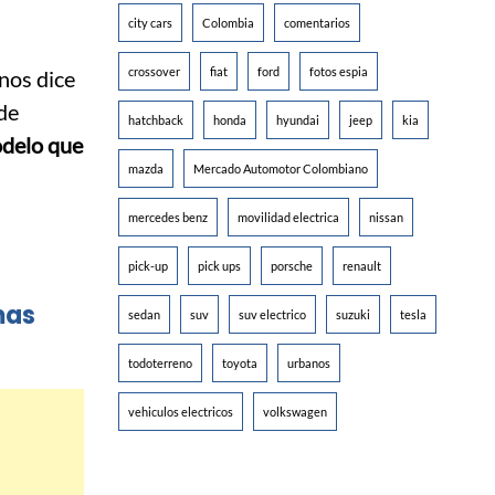
city cars
Colombia
comentarios
crossover
fiat
ford
fotos espia
 nos dice
 de
hatchback
honda
hyundai
jeep
kia
odelo que
mazda
Mercado Automotor Colombiano
mercedes benz
movilidad electrica
nissan
pick-up
pick ups
porsche
renault
mas
sedan
suv
suv electrico
suzuki
tesla
todoterreno
toyota
urbanos
vehiculos electricos
volkswagen