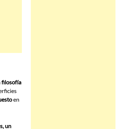
filosofía
erficies
uesto
en
s, un