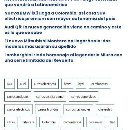
que vendrá a Latinoamérica
Nueva BMW iX3 llega a Colombia: así es la SUV
eléctrica premium con mayor autonomía del país
Audi Q8: la nueva generación viene en camino y esto
es lo que se sabe
⁠El nuevo Mitsubishi Montero no llegará solo: dos
modelos más usarán su apellido
Lamborghini rinde homenaje al legendario Miura con
una serie limitada del Revuelto
4x4
audi
autos electricos
bmw
byd
camionetas
carros antiguos
carros de alta gama
carros deportivos
carros electricos
carros hibridos
carros nacionales
chevrolet
cifras
city cars
Colombia
comentarios
crossover
fiat