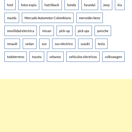
ford
fotos espia
hatchback
honda
hyundai
jeep
kia
mazda
Mercado Automotor Colombiano
mercedes benz
movilidad electrica
nissan
pick-up
pick ups
porsche
renault
sedan
suv
suv electrico
suzuki
tesla
todoterreno
toyota
urbanos
vehiculos electricos
volkswagen