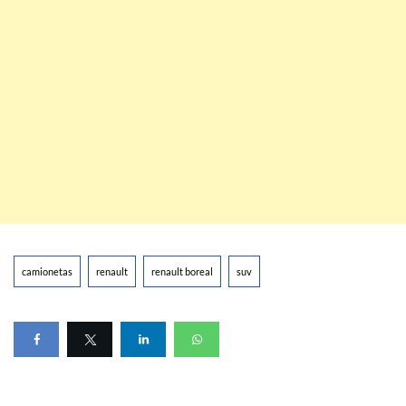
camionetas
renault
renault boreal
suv