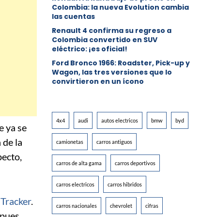
Colombia: la nueva Evolution cambia
las cuentas
Renault 4 confirma su regreso a
Colombia convertido en SUV
eléctrico: ¡es oficial!
Ford Bronco 1966: Roadster, Pick-up y
Wagon, las tres versiones que lo
convirtieron en un ícono
4x4
audi
autos electricos
bmw
byd
e ya se
 de la
camionetas
carros antiguos
pecto,
carros de alta gama
carros deportivos
carros electricos
carros hibridos
 Tracker
.
carros nacionales
chevrolet
cifras
 pues