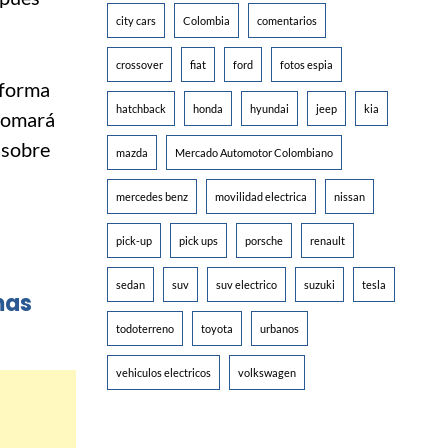
city cars
Colombia
comentarios
crossover
fiat
ford
fotos espia
aforma
hatchback
honda
hyundai
jeep
kia
 tomará
 sobre
mazda
Mercado Automotor Colombiano
mercedes benz
movilidad electrica
nissan
pick-up
pick ups
porsche
renault
sedan
suv
suv electrico
suzuki
tesla
mas
todoterreno
toyota
urbanos
vehiculos electricos
volkswagen