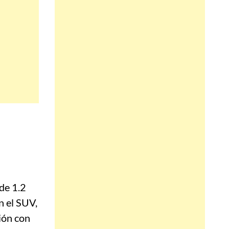
de 1.2
n el SUV,
ión con