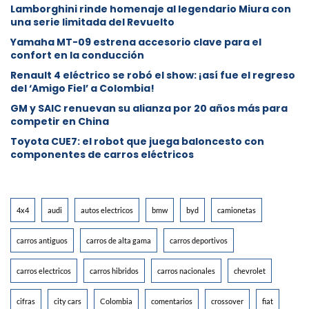
Lamborghini rinde homenaje al legendario Miura con
una serie limitada del Revuelto
Yamaha MT-09 estrena accesorio clave para el
confort en la conducción
Renault 4 eléctrico se robó el show: ¡así fue el regreso
del ‘Amigo Fiel’ a Colombia!
GM y SAIC renuevan su alianza por 20 años más para
competir en China
Toyota CUE7: el robot que juega baloncesto con
componentes de carros eléctricos
4x4
audi
autos electricos
bmw
byd
camionetas
carros antiguos
carros de alta gama
carros deportivos
carros electricos
carros hibridos
carros nacionales
chevrolet
cifras
city cars
Colombia
comentarios
crossover
fiat