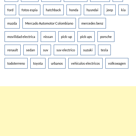
ford
fotos espia
hatchback
honda
hyundai
jeep
kia
mazda
Mercado Automotor Colombiano
mercedes benz
movilidad electrica
nissan
pick-up
pick ups
porsche
renault
sedan
suv
suv electrico
suzuki
tesla
todoterreno
toyota
urbanos
vehiculos electricos
volkswagen