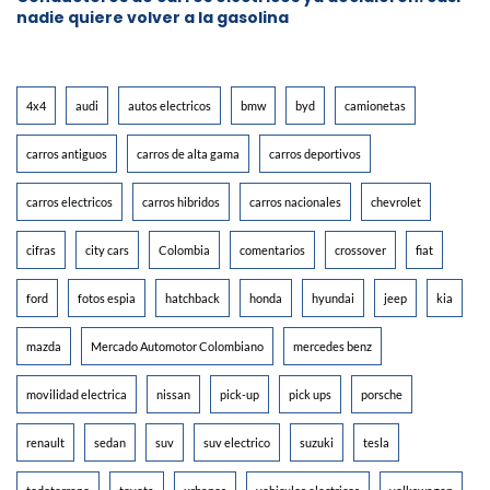
nadie quiere volver a la gasolina
4x4
audi
autos electricos
bmw
byd
camionetas
carros antiguos
carros de alta gama
carros deportivos
carros electricos
carros hibridos
carros nacionales
chevrolet
cifras
city cars
Colombia
comentarios
crossover
fiat
ford
fotos espia
hatchback
honda
hyundai
jeep
kia
mazda
Mercado Automotor Colombiano
mercedes benz
movilidad electrica
nissan
pick-up
pick ups
porsche
renault
sedan
suv
suv electrico
suzuki
tesla