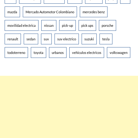
mazda
Mercado Automotor Colombiano
mercedes benz
movilidad electrica
nissan
pick-up
pick ups
porsche
renault
sedan
suv
suv electrico
suzuki
tesla
todoterreno
toyota
urbanos
vehiculos electricos
volkswagen