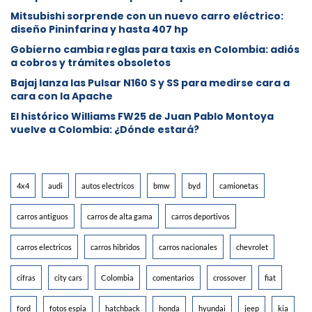
Mitsubishi sorprende con un nuevo carro eléctrico:
diseño Pininfarina y hasta 407 hp
Gobierno cambia reglas para taxis en Colombia: adiós
a cobros y trámites obsoletos
Bajaj lanza las Pulsar N160 S y SS para medirse cara a
cara con la Apache
El histórico Williams FW25 de Juan Pablo Montoya
vuelve a Colombia: ¿Dónde estará?
4x4
audi
autos electricos
bmw
byd
camionetas
carros antiguos
carros de alta gama
carros deportivos
carros electricos
carros hibridos
carros nacionales
chevrolet
cifras
city cars
Colombia
comentarios
crossover
fiat
ford
fotos espia
hatchback
honda
hyundai
jeep
kia