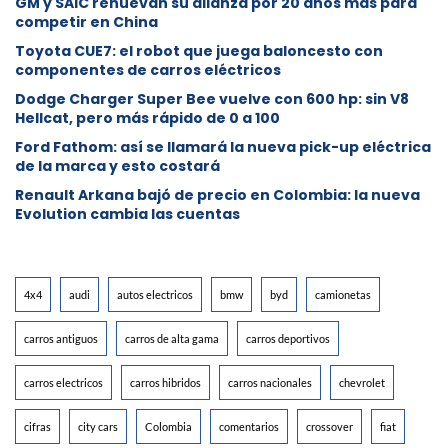
GM y SAIC renuevan su alianza por 20 años más para
competir en China
Toyota CUE7: el robot que juega baloncesto con
componentes de carros eléctricos
Dodge Charger Super Bee vuelve con 600 hp: sin V8
Hellcat, pero más rápido de 0 a 100
Ford Fathom: así se llamará la nueva pick-up eléctrica
de la marca y esto costará
Renault Arkana bajó de precio en Colombia: la nueva
Evolution cambia las cuentas
4x4
audi
autos electricos
bmw
byd
camionetas
carros antiguos
carros de alta gama
carros deportivos
carros electricos
carros hibridos
carros nacionales
chevrolet
cifras
city cars
Colombia
comentarios
crossover
fiat