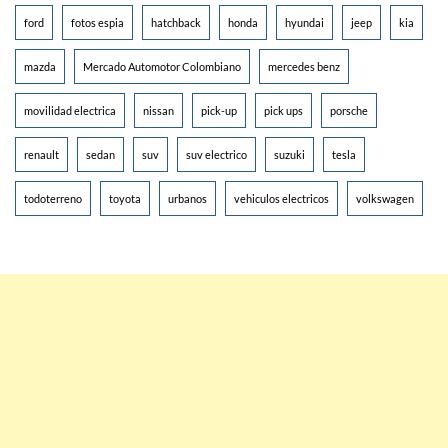
ford
fotos espia
hatchback
honda
hyundai
jeep
kia
mazda
Mercado Automotor Colombiano
mercedes benz
movilidad electrica
nissan
pick-up
pick ups
porsche
renault
sedan
suv
suv electrico
suzuki
tesla
todoterreno
toyota
urbanos
vehiculos electricos
volkswagen