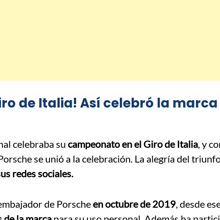
iro de Italia! Así celebró la marca
nal celebraba su
campeonato en el Giro de Italia
, y co
rsche se unió a la celebración. La alegría del triunf
us redes sociales.
 embajador de Porsche
en octubre de 2019
, desde es
 de la marca
para su uso personal. Además ha partic