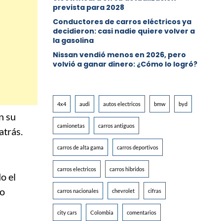
prevista para 2028
Conductores de carros eléctricos ya
decidieron: casi nadie quiere volver a
la gasolina
Nissan vendió menos en 2026, pero
volvió a ganar dinero: ¿Cómo lo logró?
4x4
audi
autos electricos
bmw
byd
n su
camionetas
carros antiguos
atrás.
carros de alta gama
carros deportivos
carros electricos
carros hibridos
o el
to
carros nacionales
chevrolet
cifras
city cars
Colombia
comentarios