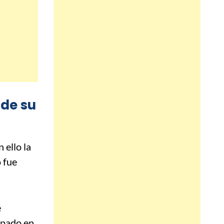
 de su
n ello la
o fue
e
ipado en