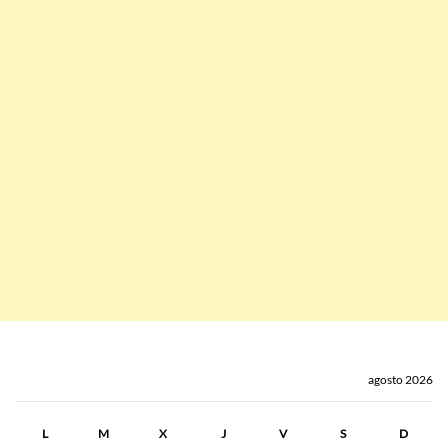
agosto 2026
L
M
X
J
V
S
D