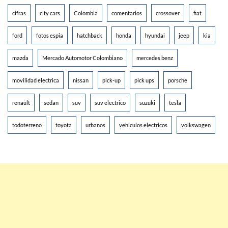
cifras
city cars
Colombia
comentarios
crossover
fiat
ford
fotos espia
hatchback
honda
hyundai
jeep
kia
mazda
Mercado Automotor Colombiano
mercedes benz
movilidad electrica
nissan
pick-up
pick ups
porsche
renault
sedan
suv
suv electrico
suzuki
tesla
todoterreno
toyota
urbanos
vehiculos electricos
volkswagen