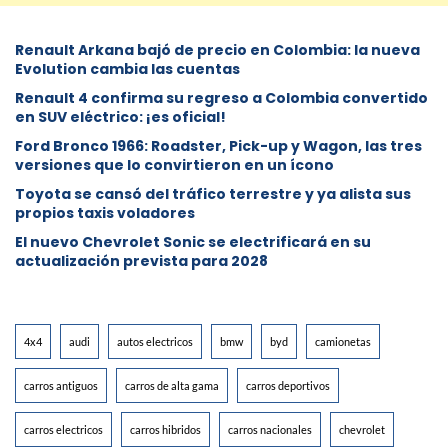
Renault Arkana bajó de precio en Colombia: la nueva
Evolution cambia las cuentas
Renault 4 confirma su regreso a Colombia convertido
en SUV eléctrico: ¡es oficial!
Ford Bronco 1966: Roadster, Pick-up y Wagon, las tres
versiones que lo convirtieron en un ícono
Toyota se cansó del tráfico terrestre y ya alista sus
propios taxis voladores
El nuevo Chevrolet Sonic se electrificará en su
actualización prevista para 2028
4x4
audi
autos electricos
bmw
byd
camionetas
carros antiguos
carros de alta gama
carros deportivos
carros electricos
carros hibridos
carros nacionales
chevrolet