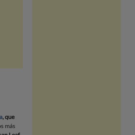
a
, que
os más
an Leaf.