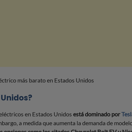
 Unidos?
s eléctricos en Estados Unidos
está dominado por
Tesl
embargo, a medida que aumenta la demanda de model
s opciones como los citados Chevrolet Bolt EV y Niss