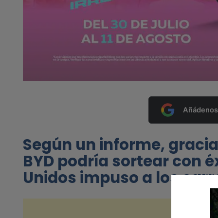
Añádenos 
Según un informe, gracia
BYD podría sortear con é
Unidos impuso a los carro