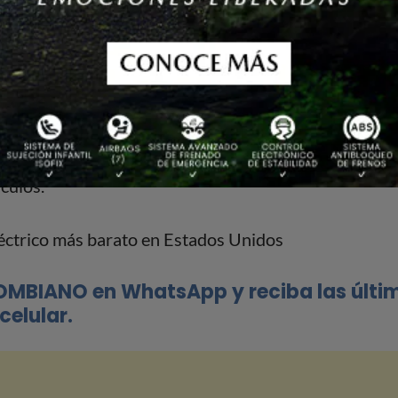
salida,
dejó al
Nissan Leaf
como el eléctrico más bara
a en Estados Unidos, no solo sería más asequible que 
 competitivo
dadas las características del vehículo. Tal
de suministro que tiene el fabricante chino
, que prod
culos.
OMBIANO en WhatsApp y reciba las últi
celular.