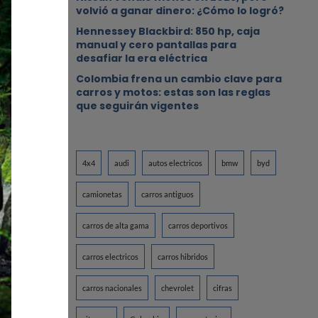
volvió a ganar dinero: ¿Cómo lo logró?
Hennessey Blackbird: 850 hp, caja
manual y cero pantallas para
desafiar la era eléctrica
Colombia frena un cambio clave para
carros y motos: estas son las reglas
que seguirán vigentes
4x4
audi
autos electricos
bmw
byd
s carros
camionetas
carros antiguos
so bajo
 más
carros de alta gama
carros deportivos
carros electricos
carros hibridos
carros nacionales
chevrolet
cifras
 24.000
lares