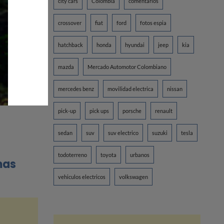
city cars
Colombia
comentarios
to en ese
crossover
fiat
ford
fotos espia
hatchback
honda
hyundai
jeep
kia
estos
mazda
Mercado Automotor Colombiano
uce por sí
mercedes benz
movilidad electrica
nissan
pick-up
pick ups
porsche
renault
sedan
suv
suv electrico
suzuki
tesla
todoterreno
toyota
urbanos
mas
vehiculos electricos
volkswagen