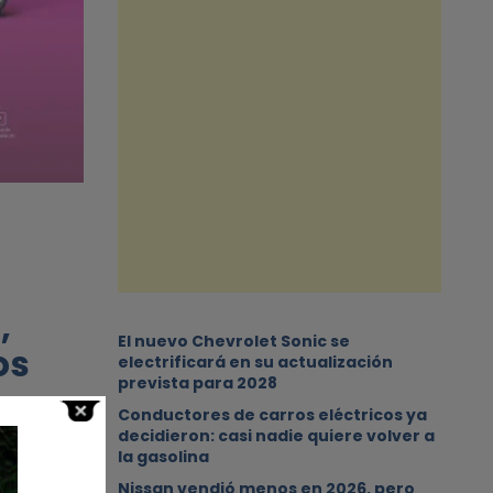
,
El nuevo Chevrolet Sonic se
os
electrificará en su actualización
prevista para 2028
Conductores de carros eléctricos ya
decidieron: casi nadie quiere volver a
la gasolina
Nissan vendió menos en 2026, pero