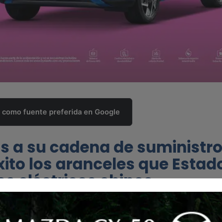
como fuente preferida en Google
s a su cadena de suministro
xito los aranceles que Estad
s eléctricos chinos.