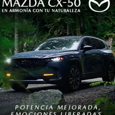
esde este 27 de septiembre
un arancel del 100% a lo
zo por proteger su industria local. Sin embargo, inclu
no
BYD Seagull
se mantendría como
el auto eléctrico
 sin el arancel,
con el incremento podría rondar los
oco un
Chevrolet Bolt EV
nuevo, tasado en 26.500 dó