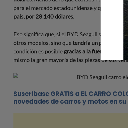
para el mercado estadounidense y que, tras su 
país, por 28.140 dólares
.
Eso significa que, si el BYD Seagull se vendier
otros modelos, sino que
tendría un precio aún
condición es posible
gracias a la
fuerte cadena 
mismo la gran mayoría de las piezas de sus vehí
Suscríbase GRATIS a EL CARRO COL
novedades de carros y motos en su 