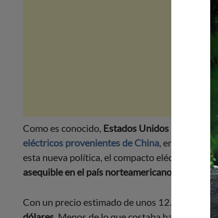
Como es conocido,
Estados Unidos impondrá d
eléctricos provenientes de China
, en un esfuer
esta nueva política, el compacto eléctrico urba
asequible en el país norteamericano
.
Con un precio estimado de unos 12.000 dólares
dólares
. Menos de lo que costaba hasta hace p