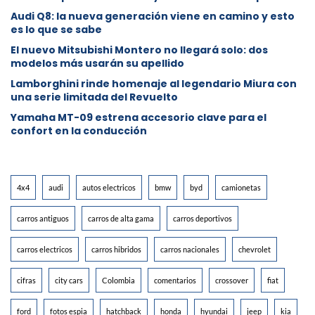
Audi Q8: la nueva generación viene en camino y esto
es lo que se sabe
⁠El nuevo Mitsubishi Montero no llegará solo: dos
modelos más usarán su apellido
Lamborghini rinde homenaje al legendario Miura con
una serie limitada del Revuelto
Yamaha MT-09 estrena accesorio clave para el
confort en la conducción
4x4
audi
autos electricos
bmw
byd
camionetas
carros antiguos
carros de alta gama
carros deportivos
carros electricos
carros hibridos
carros nacionales
chevrolet
cifras
city cars
Colombia
comentarios
crossover
fiat
ford
fotos espia
hatchback
honda
hyundai
jeep
kia