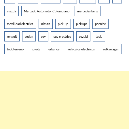
mazda
Mercado Automotor Colombiano
mercedes benz
movilidad electrica
nissan
pick-up
pick ups
porsche
renault
sedan
suv
suv electrico
suzuki
tesla
todoterreno
toyota
urbanos
vehiculos electricos
volkswagen