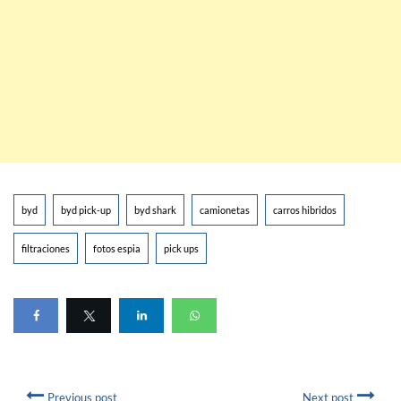
byd
byd pick-up
byd shark
camionetas
carros hibridos
filtraciones
fotos espia
pick ups
Previous post
Next post