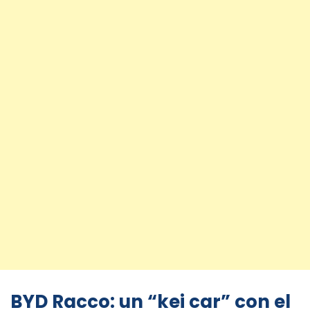
BYD Racco: un “kei car” con el