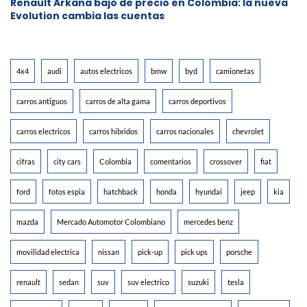
Renault Arkana bajó de precio en Colombia: la nueva
Evolution cambia las cuentas
4x4
audi
autos electricos
bmw
byd
camionetas
carros antiguos
carros de alta gama
carros deportivos
carros electricos
carros hibridos
carros nacionales
chevrolet
cifras
city cars
Colombia
comentarios
crossover
fiat
ford
fotos espia
hatchback
honda
hyundai
jeep
kia
mazda
Mercado Automotor Colombiano
mercedes benz
movilidad electrica
nissan
pick-up
pick ups
porsche
renault
sedan
suv
suv electrico
suzuki
tesla