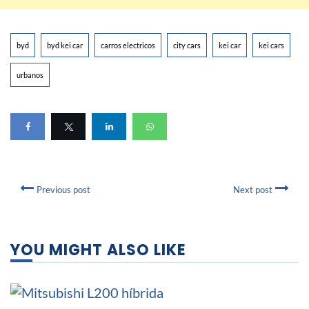
byd
byd kei car
carros electricos
city cars
kei car
kei cars
urbanos
Previous post
Next post
YOU MIGHT ALSO LIKE