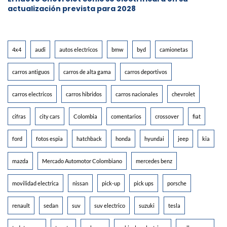
actualización prevista para 2028
4x4
audi
autos electricos
bmw
byd
camionetas
carros antiguos
carros de alta gama
carros deportivos
carros electricos
carros hibridos
carros nacionales
chevrolet
cifras
city cars
Colombia
comentarios
crossover
fiat
ford
fotos espia
hatchback
honda
hyundai
jeep
kia
mazda
Mercado Automotor Colombiano
mercedes benz
movilidad electrica
nissan
pick-up
pick ups
porsche
renault
sedan
suv
suv electrico
suzuki
tesla