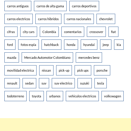
carros antiguos
carros de alta gama
carros deportivos
carros electricos
carros hibridos
carros nacionales
chevrolet
cifras
city cars
Colombia
comentarios
crossover
fiat
ford
fotos espia
hatchback
honda
hyundai
jeep
kia
mazda
Mercado Automotor Colombiano
mercedes benz
movilidad electrica
nissan
pick-up
pick ups
porsche
renault
sedan
suv
suv electrico
suzuki
tesla
todoterreno
toyota
urbanos
vehiculos electricos
volkswagen