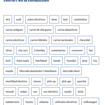
confort en la conducción
4x4
audi
autos electricos
bmw
byd
camionetas
carros antiguos
carros de alta gama
carros deportivos
carros electricos
carros hibridos
carros nacionales
chevrolet
cifras
city cars
Colombia
comentarios
crossover
fiat
ford
fotos espia
hatchback
honda
hyundai
jeep
kia
mazda
Mercado Automotor Colombiano
mercedes benz
movilidad electrica
nissan
pick-up
pick ups
porsche
renault
sedan
suv
suv electrico
suzuki
tesla
todoterreno
toyota
urbanos
vehiculos electricos
volkswagen