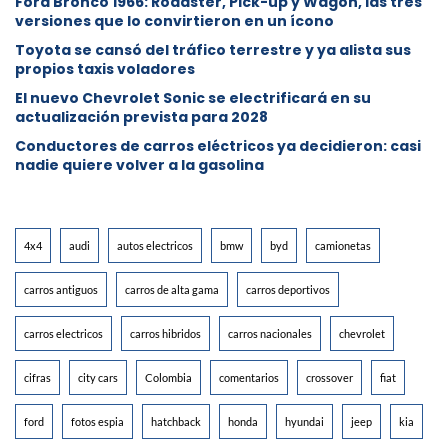
Ford Bronco 1966: Roadster, Pick-up y Wagon, las tres
versiones que lo convirtieron en un ícono
Toyota se cansó del tráfico terrestre y ya alista sus
propios taxis voladores
El nuevo Chevrolet Sonic se electrificará en su
actualización prevista para 2028
Conductores de carros eléctricos ya decidieron: casi
nadie quiere volver a la gasolina
4x4
audi
autos electricos
bmw
byd
camionetas
carros antiguos
carros de alta gama
carros deportivos
carros electricos
carros hibridos
carros nacionales
chevrolet
cifras
city cars
Colombia
comentarios
crossover
fiat
ford
fotos espia
hatchback
honda
hyundai
jeep
kia