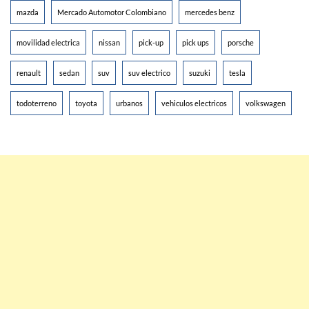
mazda
Mercado Automotor Colombiano
mercedes benz
movilidad electrica
nissan
pick-up
pick ups
porsche
renault
sedan
suv
suv electrico
suzuki
tesla
todoterreno
toyota
urbanos
vehiculos electricos
volkswagen